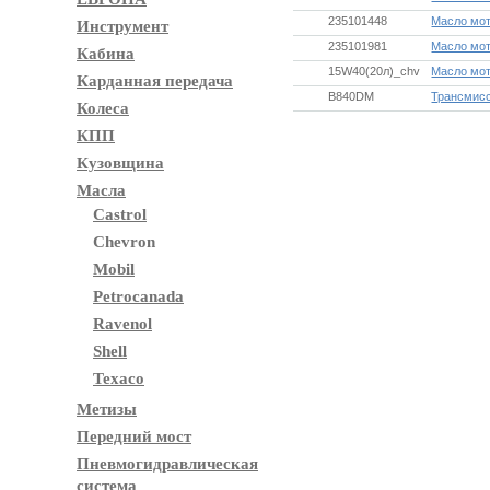
235101448
Масло мот
Инструмент
235101981
Масло мот
Кабина
15W40(20л)_chv
Масло мот
Карданная передача
B840DM
Трансмисс
Колеса
КПП
Кузовщина
Масла
Castrol
Chevron
Mobil
Petrocanada
Ravenol
Shell
Texaco
Метизы
Передний мост
Пневмогидравлическая
система