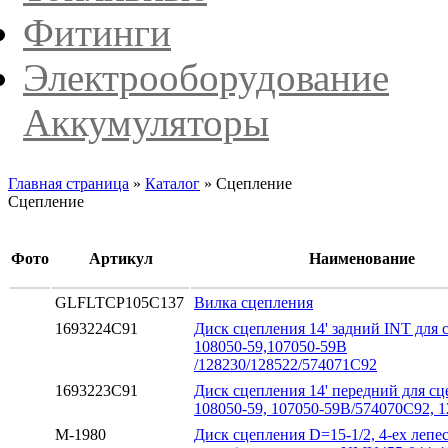
Фитинги
Электрооборудование
Аккумуляторы
Главная страница
»
Каталог
»
Сцепление
Сцепление
Фото
Артикул
Наименование
GLFLTCP105C137
Вилка сцепления
1693224C91
Диск сцепления 14' задний INT для 
108050-59,107050-59B
/128230/128522/574071C92
1693223C91
Диск сцепления 14' передний для с
108050-59, 107050-59B/574070C92, 
M-1980
Диск сцепления D=15-1/2, 4-ех лепе