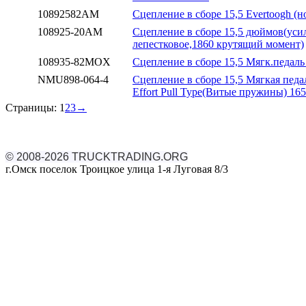
10892582AM
Сцепление в сборе 15,5 Evertoogh (н
108925-20AM
Сцепление в сборе 15,5 дюймов(уси
лепестковое,1860 крутящий момент)
108935-82MOX
Сцепление в сборе 15,5 Мягк.педаль 
NMU898-064-4
Сцепление в сборе 15,5 Мягкая педа
Effort Pull Type(Витые пружины) 165
Страницы:
1
2
3
→
© 2008-2026 TRUCKTRADING.ORG
г.Омск поселок Троицкое улица 1-я Луговая 8/3