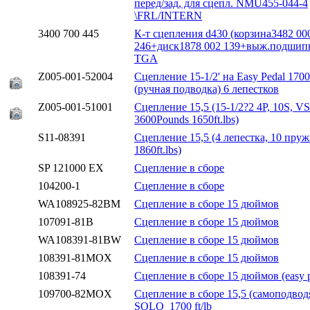
перед/зад, для сцепл. NMU455-044-4
\FRL/INTERN
3400 700 445
К-т сцепления d430 (корзина3482 00
246+диск1878 002 139+выж.подши
TGA
Z005-001-52004
Сцепление 15-1/2' на Easy Pedal 1700
(ручная подводка) 6 лепестков
Z005-001-51001
Сцепление 15,5 (15-1/2?2 4P, 10S, V
3600Pounds 1650ft.lbs)
S11-08391
Сцепление 15,5 (4 лепестка, 10 пруж
1860ft.lbs)
SP 121000 EX
Сцепление в сборе
104200-1
Сцепление в сборе
WA108925-82BM
Сцепление в сборе 15 дюймов
107091-81B
Сцепление в сборе 15 дюймов
WA108391-81BW
Сцепление в сборе 15 дюймов
108391-81MOX
Сцепление в сборе 15 дюймов
108391-74
Сцепление в сборе 15 дюймов (easy p
109700-82MOX
Сцепление в сборе 15,5 (самоподвод
SOLO_1700 ft/lb