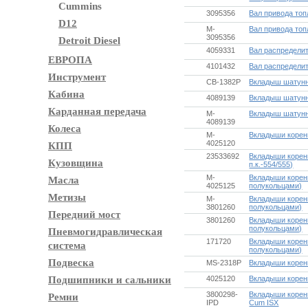
Cummins
3095356
Вал привода топ
D12
M-
Вал привода топ
3095356
Detroit Diesel
4059331
Вал распредели
ЕВРОПА
4101432
Вал распредели
Инструмент
CB-1382P
Вкладыш шатунн
Кабина
4089139
Вкладыш шатунн
Карданная передача
M-
Вкладыш шатунн
4089139
Колеса
M-
Вкладыши корен
4025120
КПП
23533692
Вкладыши коренн
Кузовщина
п.к.-554/555)
M-
Вкладыши корен
Масла
4025125
полукольцами)
Метизы
M-
Вкладыши корен
3801260
полукольцами)
Передний мост
3801260
Вкладыши корен
полукольцами)
Пневмогидравлическая
171720
Вкладыши корен
система
полукольцами)
Подвеска
MS-2318P
Вкладыши корен
Подшипники и сальники
4025120
Вкладыши корен
3800298-
Вкладыши коренн
Ремни
IPD
Cum ISX