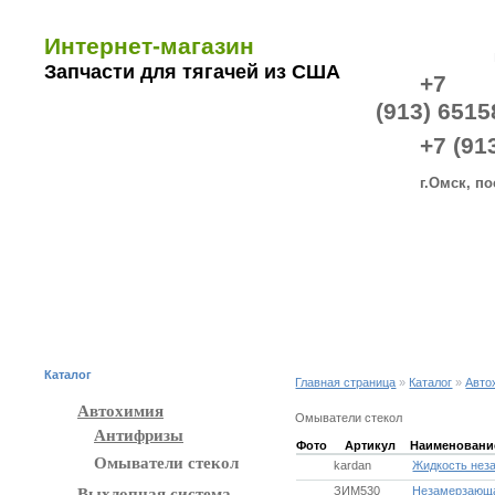
Интернет-магазин
Запчасти для тягачей из США
+7
(913) 6515
+7 (91
г.Омск, по
ОПЛАТА И ДОСТАВКА
СХЕМА ПРОЕЗДА
О КОМПА
Каталог
Главная страница
»
Каталог
»
Авто
Автохимия
Омыватели стекол
Антифризы
Фото
Артикул
Наименовани
Омыватели стекол
kardan
Жидкость нез
ЗИМ530
Незамерзающа
Выхлопная система