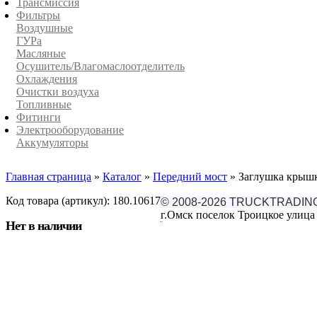
Трансмиссия
Фильтры
Воздушные
ГУРа
Масляные
Осушитель/Влагомаслоотделитель
Охлаждения
Очистки воздуха
Топливные
Фитинги
Электрооборудование
Аккумуляторы
Главная страница
»
Каталог
»
Передний мост
»
Заглушка крыш
Код товара (артикул): 180.10617
© 2008-2026 TRUCKTRADIN
г.Омск поселок Троицкое улица 
Нет в наличии