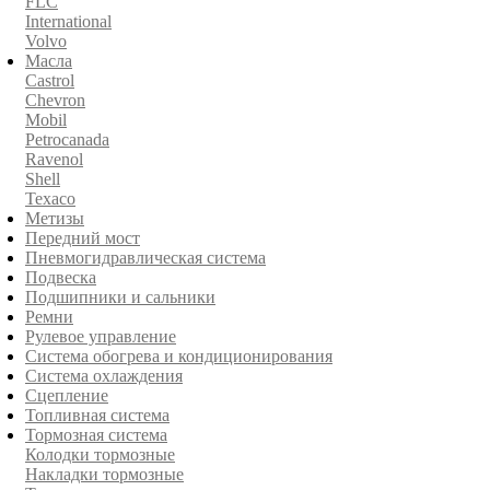
FLC
International
Volvo
Масла
Castrol
Chevron
Mobil
Petrocanada
Ravenol
Shell
Texaco
Метизы
Передний мост
Пневмогидравлическая система
Подвеска
Подшипники и сальники
Ремни
Рулевое управление
Система обогрева и кондиционирования
Система охлаждения
Сцепление
Топливная система
Тормозная система
Колодки тормозные
Накладки тормозные