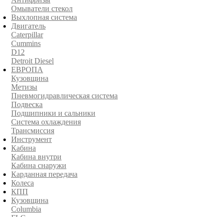
Омыватели стекол
Выхлопная система
Двигатель
Caterpillar
Cummins
D12
Detroit Diesel
ЕВРОПА
Кузовщина
Метизы
Пневмогидравлическая система
Подвеска
Подшипники и сальники
Система охлаждения
Трансмиссия
Инструмент
Кабина
Кабина внутри
Кабина снаружи
Карданная передача
Колеса
КПП
Кузовщина
Columbia